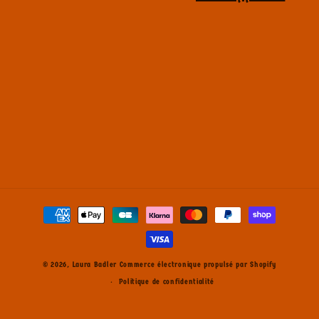
t
i
o
n
:
Moyens
de
paiement
© 2026,
Laura Badler
Commerce électronique propulsé par Shopify
Politique de confidentialité