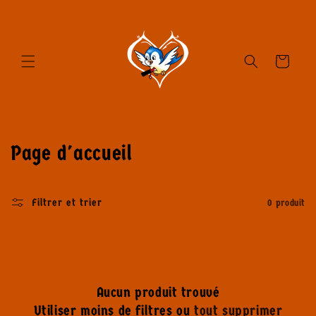
et passer
au
contenu
Panier
C
Page d'accueil
o
l
Filtrer et trier
0 produit
l
e
c
Aucun produit trouvé
Utiliser moins de filtres ou
tout supprimer