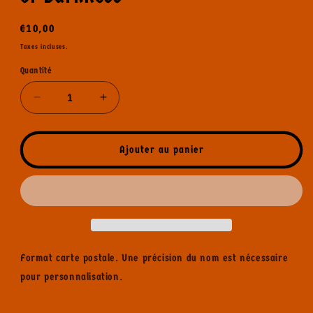
Prix
€10,00
habituel
Taxes incluses.
Quantité
Réduire
Augmenter
la
la
quantité
quantité
de
de
Ajouter au panier
Carte
Carte
Signée
Signée
Laura
Laura
Croft
Croft
Angel
Angel
of
of
Darkness
Darkness
Format carte postale. Une précision du nom est nécessaire
pour personnalisation.