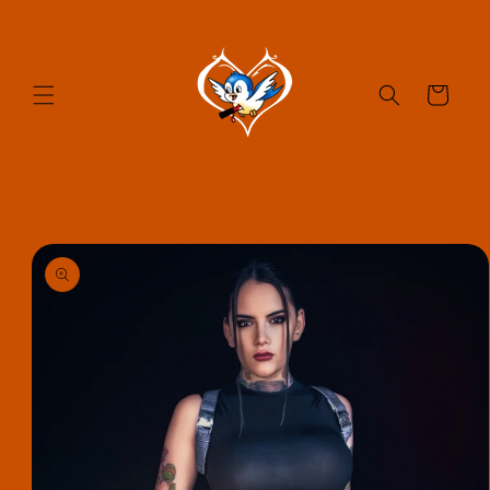
et passer
au
contenu
Panier
Passer aux
informations
produits