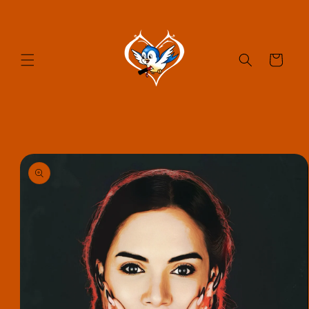
et passer
au
contenu
Panier
Passer aux
informations
produits