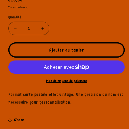
habituel
Taxes incluses.
Quantité
Réduire
Augmenter
la
la
quantité
quantité
de
de
Ajouter au panier
Carte
Carte
Signée
Signée
Pearl
Pearl
Plus de moyens de paiement
Format carte postale effet vintage. Une précision du nom est
nécessaire pour personnalisation.
Share